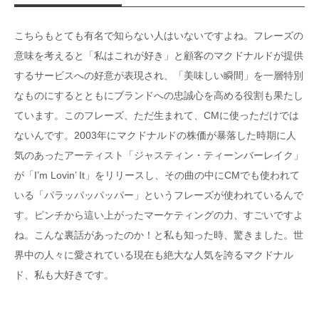
こちらもとても有名で知らない人はいないですよね。フレーズの
意味を考えると「私はこれが好き」と顧客のマクドナルドが提供
するサービスへの好意が表現され、「美味しい瞬間」を一層特別
なものにするとともにブランドへの忠誠心を高める役割も果たし
ています。このフレーズ、ただ生まれて、CMに使っただけでは
ないんです。2003年にマクドナルドの株価が暴落した時期に人
気のあったアーティスト「ジャスティン・ティーンバーレイク」
が「I’m Lovin’ It」をリリースし、その曲の中にCMでも使われて
いる「パラッパッパッパー」というフレーズが使われているんで
す。ピンチから這い上がったマーケティングの力、すごいですよ
ね。こんな裏話があったのか！と私も知った時、驚きました。世
界中の人々に愛されている現在も絶大な人気を誇るマクドナル
ド、私も大好きです。