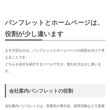
情報が古いままだと、信頼感に影響することもあります
営業用として使うなら、問い合わせまでの流れをそろえる
採用用として使うなら、働くイメージをそろえる
パンフレットとホームページは、
写真やコピーをそろえると、より伝わりやすくなります
AIを使って、掲載内容を整理すると効率的
役割が少し違います
見直す時は、まず「今の情報」を棚卸ししましょう
パンフレットとホームページを一緒に見直すメリット
アルファー企画でできること
まとめ
まず大切なのは、パンフレットとホームページの役割を分けて考
パンフレットとホームページをあわせて見直したい方へ
えることです。
どちらも会社を紹介するツールですが、使われ方は少し違いま
す。
会社案内パンフレットの役割
会社案内パンフレットは、営業先や展示会、採用活動などで直接