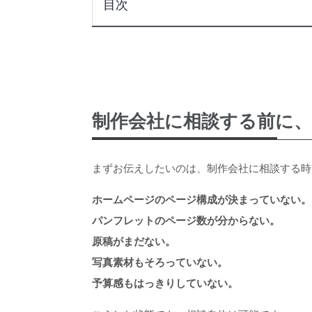
目次
こ
制作会社に相談する
AIで整理し
まずは「
誰に
制作会社に相談する前に
既存
制作会社に伝
そのまま使えるC
相談前に予算と
まずお伝えしたいのは、制作会社に相談する時
参考サイト
制作会社へ
ホームページのページ構成が決まっていない。
AIで整理した内容
パンフレットのページ数が分からない。
ホームページ制作とパン
原稿がまだない。
制作相
アルフ
写真素材もそろっていない。
予算感もはっきりしていない。
群馬でホームページ制