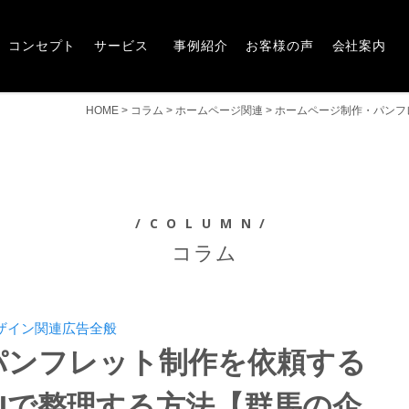
Concept
Service
Works
Voice
Company
崎市・前橋市の広告デザインならアルファー企画
コンセプト
サービス
事例紹介
お客様の声
会社案内
HOME
>
コラム
>
ホームページ関連
>
ホームページ制作・パンフ
/COLUMN/
コラム
ザイン関連
広告全般
パンフレット制作を依頼する
Iで整理する方法【群馬の企