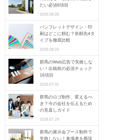
たい必須8項目
2026.08.05
パンフレットデザイン・印
刷はどこに頼む？依頼先4タ
イプを徹底比較
2026.08.03
群馬のWeb広告で失敗しな
い！出稿前の必須チェック
16項目
2026.07.31
群馬のロゴ制作、変えるべ
き？今の会社を伝えるため
の見直しガイド
2026.07.29
群馬の展示会ブース制作で
失敗しない！来場者を商談