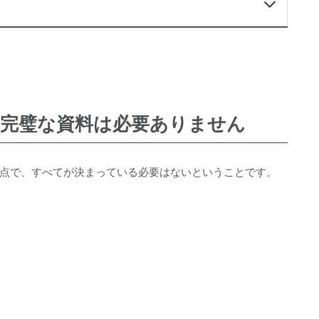
の記事でわかること
前に、完璧な資料は必要ありません
ておきたい制作相談前の項目
なぜ作るのか」を整理する
届けたいかを決める
、完璧な資料は必要ありません
資料をAIで整理する
えるべき内容をAIでまとめる
hatGPTへの指示文テンプレート
納期をどこまで決めておくべきか
点で、すべてが決まっている必要はないということです。
や参考パンフレットの集め方
の相談でよくある3つのミス
をそのまま送る前に確認したいこと
フレット制作を一緒に相談するメリット
談前のチェックリスト
ァー企画でできること
まとめ
作・パンフレット制作をお考えの方へ