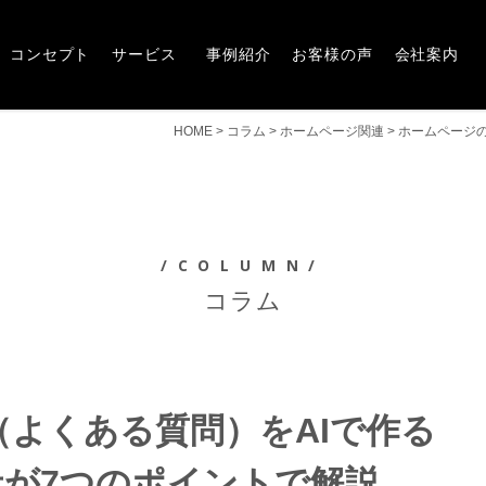
Concept
Service
Works
Voice
Company
崎市・前橋市の広告デザインならアルファー企画
コンセプト
サービス
事例紹介
お客様の声
会社案内
HOME
>
コラム
>
ホームページ関連
>
ホームページの
/COLUMN/
コラム
（よくある質問）をAIで作る
社が7つのポイントで解説