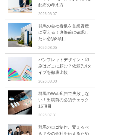
配布の考え方
2026.08.07
群馬の会社看板を営業資産
に変える！改修前に確認し
たい必須8項目
2026.08.05
パンフレットデザイン・印
刷はどこに頼む？依頼先4タ
イプを徹底比較
2026.08.03
群馬のWeb広告で失敗しな
い！出稿前の必須チェック
16項目
2026.07.31
群馬のロゴ制作、変えるべ
き？今の会社を伝えるため