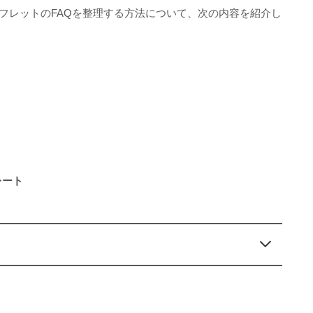
ンフレットのFAQを整理する方法について、次の内容を紹介し
レート
の記事でわかること
前の不安を減らす大切なコンテンツです
O効果と構造化データについて