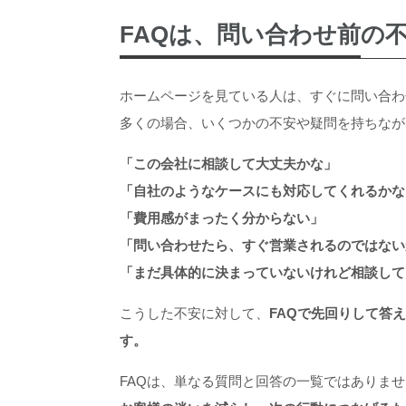
AIでホームページ・パン
FAQは、問い合わせ前の
そのまま使えるCh
FAQを整理し
群馬の企業がF
ホームページを見ている人は、すぐに問い合わ
FAQ
アルフ
多くの場合、いくつかの不安や疑問を持ちなが
群馬でホームページ制
「この会社に相談して大丈夫かな」
「自社のようなケースにも対応してくれるかな
「費用感がまったく分からない」
「問い合わせたら、すぐ営業されるのではない
「まだ具体的に決まっていないけれど相談して
こうした不安に対して、
FAQで先回りして答
す。
FAQは、単なる質問と回答の一覧ではありま