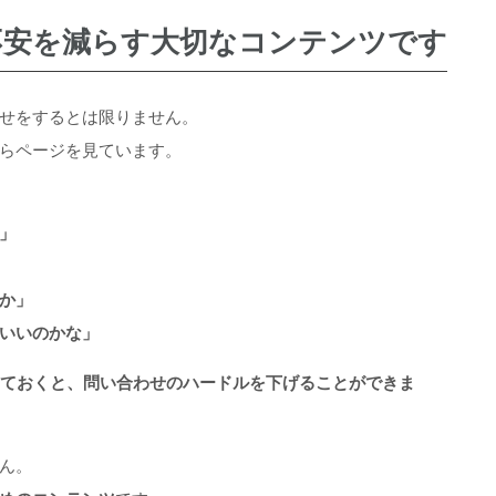
フレットのFAQを整理する7つのポイント
不安を減らす大切なコンテンツです
atGPTへのFAQ作成プロンプト
たら、問い合わせ導線も見直す
AQを作る時に意識したいこと
せをするとは限りません。
整理を相談したい方へ
ァー企画でできること
らページを見ています。
まとめ
作・パンフレット制作をお考えの方へ
」
か」
いいのかな」
えておくと、問い合わせのハードルを下げることができま
せん。