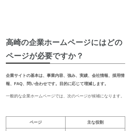
サービスページでは何を説明すればよいですか？
会社の強みはどのように書けば伝わりますか？
制作実績・導入事例には何を書けばよいですか？
高崎の企業サイトに採用情報は必要ですか？
写真や動画はどのくらい必要ですか？
高崎の企業ホームページでFAQは必要ですか？
高崎の企業ホームページにはどの
高崎でホームページの掲載内容にお悩みの方へ
問い合わせ導線はどこに設置すればよいですか？
ページが必要ですか？
AIで企業ホームページの掲載内容を整理できますか？
高崎の企業ホームページで掲載内容を整理するチェックリス
ト
企業サイトの基本は、事業内容、強み、実績、会社情報、採用情
高崎のホームページ制作に関するよくある質問
アルファー企画のホームページ制作
報、FAQ、問い合わせです。目的に応じて増減します。
まとめ
高崎でホームページ制作をお考えの方へ
一般的な企業ホームページでは、次のページが候補になります。
ページ
主な役割