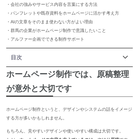
・会社の強みやサービス内容を言葉にする方法
・パンフレットや既存資料をホームページに活かす考え方
・AIの文章をそのまま使わない方がよい理由
・群馬の企業がホームページ制作で意識したいこと
・アルファー企画でできる制作サポート
目次
ホームページ制作では、原稿整理
この記事でわかること
ホームページ制作では、原稿整理が意外と大切です
が意外と大切です
AIでホームページ制作の原稿を整理する7つのポイント
ホームページ原稿をAIで整理したい方へ
群馬の企業がホームページ制作で意識したいこと
パンフレット制作にもAIの情報整理は活用できます
ホームページ制作というと、デザインやシステムの話をイメージ
AIを使う時に注意したいこと
する方が多いかもしれません。
ホームページ原稿整理に使えるAIプロンプト例
AIで整理した原稿をホームページに活かす時の流れ
もちろん、見やすいデザインや使いやすい構成は大切です。
アルファー企画でできること