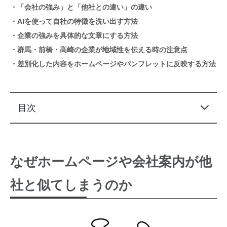
・「会社の強み」と「他社との違い」の違い
・AIを使って自社の特徴を洗い出す方法
・企業の強みを具体的な文章にする方法
・群馬・前橋・高崎の企業が地域性を伝える時の注意点
・差別化した内容をホームページやパンフレットに反映する方法
目次
この記事でわかること
なぜホームページや会社案内が他社と似てしまうのか
「会社の強み」と「他社との違い」は少し違います
なぜホームページや会社案内が他
AIを使う前に集めておきたい情報
そのまま使えるChatGPTへの指示文
社と似てしまうのか
ホームページ・会社案内を差別化するための競合比較
ホームページでは「選ばれる理由」だけで終わらせない
会社案内パンフレットでは、強みを図や事例で見せる
群馬・前橋・高崎の企業が地域性を強みにする時の注意点