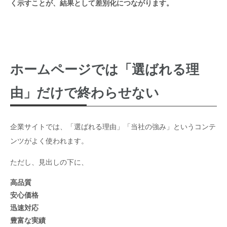
く示すことが、結果として差別化につながります。
次の内容を整理してください。
1. 自社の強み
2. 競合他社と差別化できそうな点
3. 強みを裏付けるために必要な具体例
4. ホームページで使える見出し案
ホームページでは「選ばれる理
5. 会社案内パンフレットで使える説明文
由」だけで終わらせない
6. まだ情報が足りない部分
7. 社内で追加確認した方がよい質問
企業サイトでは、「選ばれる理由」「当社の強み」というコンテ
一般的な言葉だけでまとめず、できるだけ具体的に整理して
ンツがよく使われます。
ください。
ただし、見出しの下に、
高品質
安心価格
迅速対応
豊富な実績