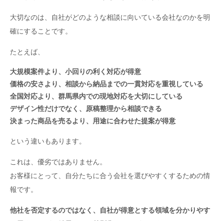
大切なのは、自社がどのような相談に向いている会社なのかを明
【お客様からよく言われること】
確にすることです。
例：相談しやすい、対応が早い、説明が分かりやすいなど
たとえば、
【受注につながった主な理由】
大規模案件より、小回りの利く対応が得意
例：提案内容、価格、実績、対応範囲、担当者の対応など
価格の安さより、相談から納品までの一貫対応を重視している
全国対応より、群馬県内での現地対応を大切にしている
【他社では対応が難しいが、自社では対応できること】
デザイン性だけでなく、原稿整理から相談できる
例：小ロット、短納期、一括対応、現地対応、専門分野など
決まった商品を売るより、用途に合わせた提案が得意
という違いもあります。
【実績や経験】
例：対応業界、案件数、創業年数、継続取引、受賞歴など
これは、優劣ではありません。
お客様にとって、自分たちに合う会社を選びやすくするための情
【会社として大切にしていること】
報です。
例：品質、信頼、社員の成長、地域貢献など
他社を否定するのではなく、自社が得意とする領域を分かりやす