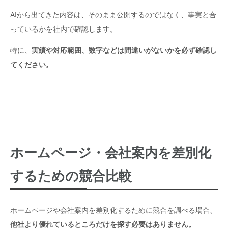
AIから出てきた内容は、そのまま公開するのではなく、事実と合
当社のホームページと会社案内パンフレットを見直すため
っているかを社内で確認します。
に、競合他社との違いを整理したいです。 以下の情報をも
とに、自社の強みと差別化できるポイントを分析してくださ
特に、
実績や対応範囲、数字などは間違いがないかを必ず確認し
い。
てください。
【会社の業種】
例：製造業、建設業、福祉、食品、広告制作など
【主な事業内容】
ホームページ・会社案内を差別化
例：〇〇の製造、〇〇の施工、ホームページ制作、パンフレ
ット制作など
するための競合比較
【主なお客様】
例：群馬県内の中小企業、製造業、一般消費者、採用応募者
ホームページや会社案内を差別化するために競合を調べる場合、
など
他社より優れているところだけを探す必要はありません。