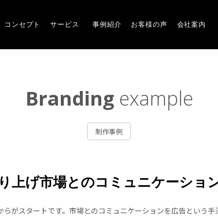
Concept
Service
Works
Voice
Company
崎市・前橋市の広告デザインならアルファー企画
コンセプト
サービス
事例紹介
お客様の声
会社案内
Branding
example
制作事例
り上げ市場とのコミュニケーショ
からがスタートです。市場とのコミュニケーションを広告という手