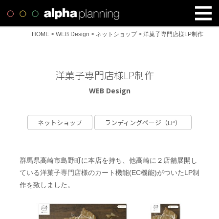
HOME
>
WEB Design
>
ネットショップ
>
洋菓子専門店様LP制作
洋菓子専門店様LP制作
WEB Design
ネットショップ
ランディングページ（LP）
群⾺県⾼崎市島野町に本店を持ち、他高崎に２店舗展開し
ている洋菓子専門店様のカート機能(EC機能)がついたLP制
作を致しました。