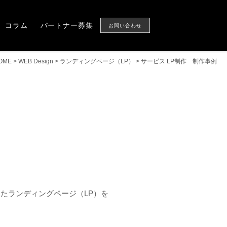
Column
Partner
CONTACT US
コラム
パートナー募集
お問い合わせ
OME
>
WEB Design
>
ランディングページ（LP）
>
サービス LP制作 制作事例
たランディングページ（LP）を