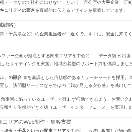
秘データなので社外に出せない」という、官公庁や大手企業、研
キュリティの高さ
を直感的に伝えるデザインを構築しています。
域戦略）
県・千葉県など）の企業担当者が「近くで、すぐに、安全に来て
ファー企画が拠点とする関東エリアを中心に、「データ復旧 出張 
識したライティングを実施。地域密着型のサポート力を強調しまし
ル」の融合
青を基調とした信頼感のあるカラーチャートを採用。
置し、訪問型サービスならではの「顔が見える安心感」を演出し
急事態に陥っているユーザーが迷わず行動できるよう、お問い合
見積もり依頼ができるUI（ユーザーインターフェース）を実現し
エリアのWeb制作・集客支援
・埼玉・千葉といった関東エリア
を中心に、地域に根差したWeb