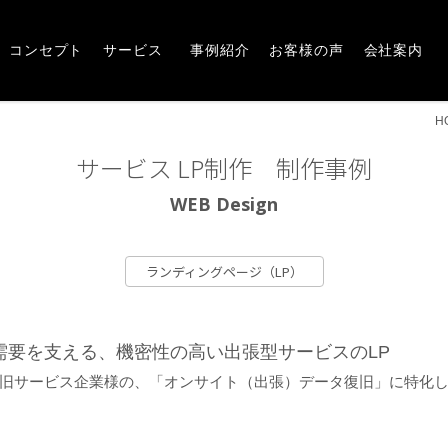
Concept
Service
Works
Voice
Company
崎市・前橋市の広告デザインならアルファー企画
コンセプト
サービス
事例紹介
お客様の声
会社案内
H
サービス LP制作 制作事例
WEB Design
ランディングページ（LP）
需要を支える、機密性の高い出張型サービスのLP
旧サービス企業様の、「オンサイト（出張）データ復旧」に特化し