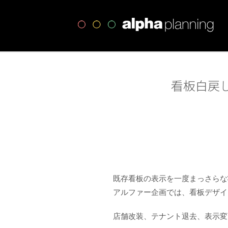
高
看板白戻
既存看板の表示を一度まっさらな
アルファー企画では、看板デザイ
店舗改装、テナント退去、表示変