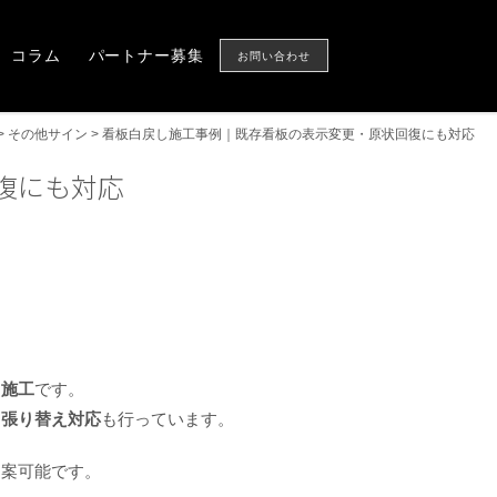
Column
Partner
CONTACT US
コラム
パートナー募集
お問い合わせ
>
その他サイン
>
看板白戻し施工事例｜既存看板の表示変更・原状回復にも対応
復にも対応
し施工
です。
・張り替え対応
も行っています。
提案可能です。