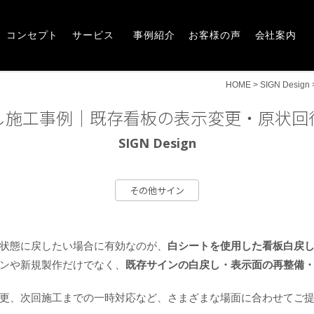
Concept
Service
Works
Voice
Company
崎市・前橋市の広告デザインならアルファー企画
コンセプト
サービス
事例紹介
お客様の声
会社案内
HOME
>
SIGN Design
し施工事例｜既存看板の表示変更・原状回
SIGN Design
その他サイン
状態に戻したい場合に有効なのが、
白シートを使用した看板白戻
ンや新規製作だけでなく、
既存サインの白戻し・表示面の再整備
更、次回施工までの一時対応など、さまざまな場面に合わせてご