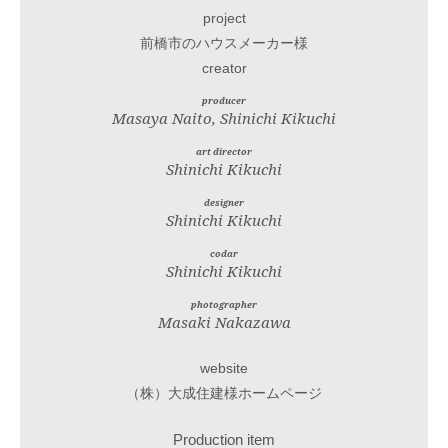
project
前橋市のハウスメーカー様
creator
producer
Masaya Naito, Shinichi Kikuchi
art director
Shinichi Kikuchi
designer
Shinichi Kikuchi
codar
Shinichi Kikuchi
photographer
Masaki Nakazawa
website
（株）大成住建様ホームページ
Production item