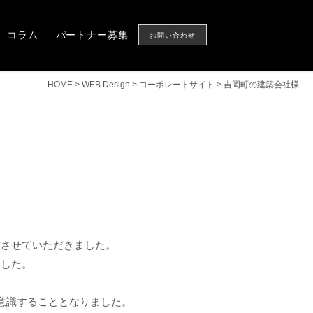
Column
Partner
CONTACT US
コラム
パートナー募集
お問い合わせ
HOME
>
WEB Design
>
コーポレートサイト
>
吉岡町の建築会社様
作させていただきました。
ました。
意識することとなりました。