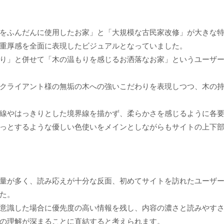
をふんだんに使用したお家」と「大規模な古民家改修」が大きな
重厚感を全面に表現したビジュアルとなっていました。
り」と併せて「木の温もりを感じるお洒落なお家」というユーザ
クライアント様の無垢の木への強いこだわりを表現しつつ、木の
線やはっきりとした境界線を描かず、柔らかさを感じるように各
っとするような優しい色使いをメインとしながらもサイトの上下
量が多く、読み応えが十分な反面、初めてサイトを訪れたユーザ
た。
意識した場合に優先度の高い情報を残し、内容の濃さと読みやす
の理解が深まることに直結すると考えられます。