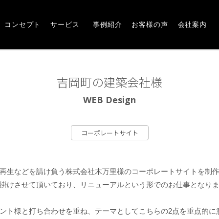
Concept
Service
Works
Voice
Company
崎市・前橋市の広告デザインならアルファー企画
コンセプト
サービス
事例紹介
お客様の声
会社案内
吉岡町の建築会社様
WEB Design
コーポレートサイト
再生などを請け負う株式会社木万里様のコーポレートサイトを制
掛けさせて頂いており、リニューアルという形でのお仕事となり
ント様と打ち合わせを重ね、テーマとしてこちらの2点を重点的に