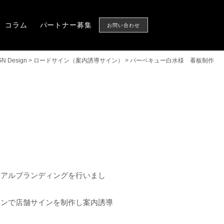
Column
Partner
CONTACT US
コラム
パートナー募集
お問い合わせ
GN Design
>
ロードサイン（案内誘導サイン）
>
バーベキュー白水様 看板制作
ュアルブランディングを行いまし
インで店舗サインを制作し案内誘導