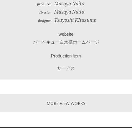
Masaya Naito
producer
Masaya Naito
director
Tsuyoshi KItazume
designer
website
バーベキュー白水様ホームページ
Production item
サービス
MORE VIEW WORKS