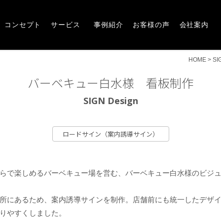
Concept
Service
Works
Voice
Company
崎市・前橋市の広告デザインならアルファー企画
コンセプト
サービス
事例紹介
お客様の声
会社案内
HOME
>
SI
バーベキュー白水様 看板制作
SIGN Design
ロードサイン（案内誘導サイン）
らで楽しめるバーベキュー場を営む、バーベキュー白水様のビジ
所にあるため、案内誘導サインを制作。店舗前にも統一したデザ
りやすくしました。