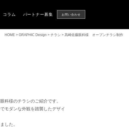
Column
Partner
CONTACT US
コラム
パートナー募集
お問い合わせ
HOME
>
GRAPHIC Design
>
チラシ
>
高崎佐藤眼科様 オープンチラシ制作
藤眼科様のチラシのご紹介です。
ルでモダンな外観を踏襲したデザイ
しました。