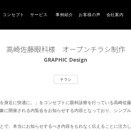
Concept
Service
Works
Voice
Company
崎市・前橋市の広告デザインならアルファー企画
コンセプト
サービス
事例紹介
お客様の声
会社案内
高崎佐藤眼科様 オープンチラシ制作
GRAPHIC Design
チラシ
を身近に快適に。」をコンセプトに眼科診療を行っている高崎佐
象に開催される内覧会をお知らせする内容となっており、シンプ
とで、本当にお知らせするべき内容をもれなく伝えることに注力