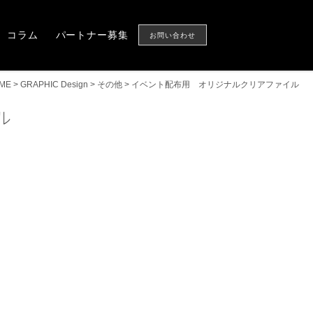
Column
Partner
CONTACT US
コラム
パートナー募集
お問い合わせ
ME
>
GRAPHIC Design
>
その他
>
イベント配布用 オリジナルクリアファイル
ル