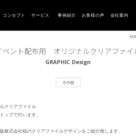
Concept
Service
Works
Voice
Company
崎市・前橋市の広告デザインならアルファー企画
コンセプト
サービス
事例紹介
お客様の声
会社案内
HO
イベント配布用 オリジナルクリアファイ
GRAPHIC Design
その他
ルクリアファイル
トップで行います。
販株式会社様のクリアファイルデザインをご紹介致します。