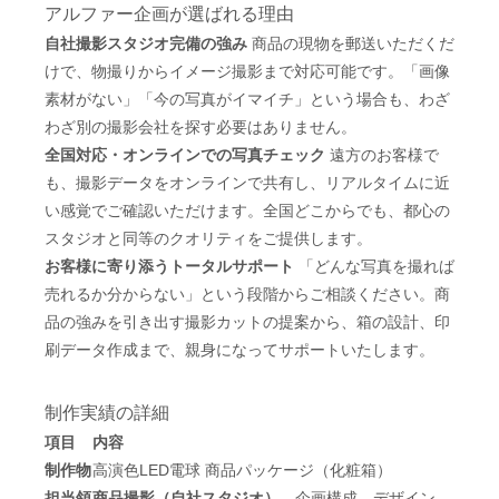
アルファー企画が選ばれる理由
自社撮影スタジオ完備の強み
商品の現物を郵送いただくだ
けで、物撮りからイメージ撮影まで対応可能です。「画像
素材がない」「今の写真がイマイチ」という場合も、わざ
わざ別の撮影会社を探す必要はありません。
全国対応・オンラインでの写真チェック
遠方のお客様で
も、撮影データをオンラインで共有し、リアルタイムに近
い感覚でご確認いただけます。全国どこからでも、都心の
スタジオと同等のクオリティをご提供します。
お客様に寄り添うトータルサポート
「どんな写真を撮れば
売れるか分からない」という段階からご相談ください。商
品の強みを引き出す撮影カットの提案から、箱の設計、印
刷データ作成まで、親身になってサポートいたします。
制作実績の詳細
項目
内容
制作物
高演色LED電球 商品パッケージ（化粧箱）
担当領
商品撮影（自社スタジオ）
、企画構成、デザイン、