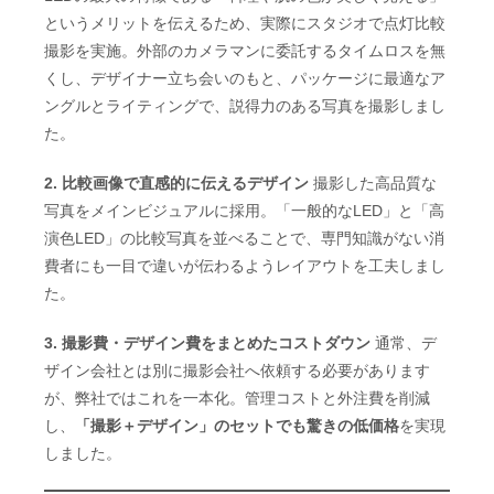
というメリットを伝えるため、実際にスタジオで点灯比較
撮影を実施。外部のカメラマンに委託するタイムロスを無
くし、デザイナー立ち会いのもと、パッケージに最適なア
ングルとライティングで、説得力のある写真を撮影しまし
た。
2. 比較画像で直感的に伝えるデザイン
撮影した高品質な
写真をメインビジュアルに採用。「一般的なLED」と「高
演色LED」の比較写真を並べることで、専門知識がない消
費者にも一目で違いが伝わるようレイアウトを工夫しまし
た。
3. 撮影費・デザイン費をまとめたコストダウン
通常、デ
ザイン会社とは別に撮影会社へ依頼する必要があります
が、弊社ではこれを一本化。管理コストと外注費を削減
し、
「撮影＋デザイン」のセットでも驚きの低価格
を実現
しました。