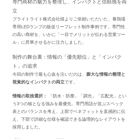
専門商材の魅力を整理し、インパクトと信頼感を両
立
ブライトライト株式会社様よりご依頼いただいた、養鶏場
専用LEDランプの販促リーフレット制作事例です。専門性
の高い商材を、いかに「一目でメリットが伝わる営業ツー
ル」に昇華させるかに注力しました。
制作の舞台裏：情報の「優先順位」と「インパク
ト」の追求
今回の制作で最も心血を注いだのは、
膨大な情報の整理と
視覚的なインパクトの両立
です。
情報の取捨選択：
「防水・防塵」「調光」「広配光」とい
う3つの核となる強みを最優先。専門用語が並ぶスペック
表とのバランスを考え、上部でベネフィットを直感的に伝
え、下部で詳細な仕様を確認できる論理的なレイアウトを
採用しました。