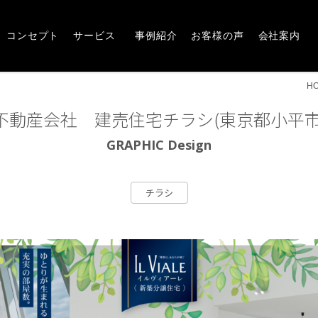
Concept
Service
Works
Voice
Company
崎市・前橋市の広告デザインならアルファー企画
コンセプト
サービス
事例紹介
お客様の声
会社案内
H
不動産会社 建売住宅チラシ(東京都小平市
GRAPHIC Design
チラシ