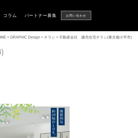
Column
Partner
CONTACT US
コラム
パートナー募集
お問い合わせ
OME
>
GRAPHIC Design
>
チラシ
>
不動産会社 建売住宅チラシ(東京都小平市)
)